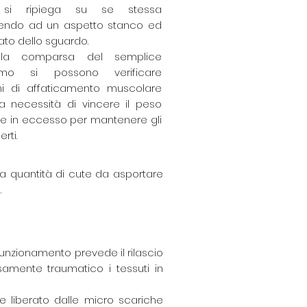
si ripiega su se stessa
uendo ad un aspetto stanco ed
ato dello sguardo.
alla comparsa del semplice
ismo si possono verificare
i di affaticamento muscolare
la necessità di vincere il peso
te in eccesso per mantenere gli
rti.
la quantità di cute da asportare
.
funzionamento prevede il rilascio
samente traumatico i tessuti in
re liberato dalle micro scariche