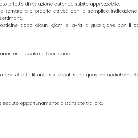
to effetto di retrazione cutanea subito apprezzabile.
 tornare alle proprie attività con la semplice indicazion
 settimana.
rosticine dopo alcuni giorni si avrà la guarigione con i
anestesia locale sottocutanea
anea con effetto liftante sui tessuti sono quasi immediatamen
e sedute opportunamente distanziate tra loro.