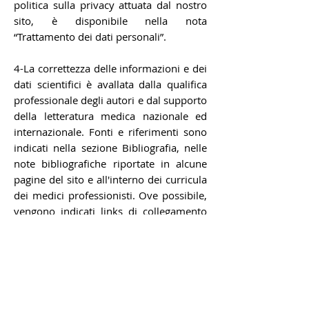
politica sulla privacy attuata dal nostro
sito, è disponibile nella nota
“Trattamento dei dati personali”.
4-La correttezza delle informazioni e dei
dati scientifici è avallata dalla qualifica
professionale degli autori e dal supporto
della letteratura medica nazionale ed
internazionale. Fonti e riferimenti sono
indicati nella sezione Bibliografia, nelle
note bibliografiche riportate in alcune
pagine del sito e all'interno dei curricula
dei medici professionisti. Ove possibile,
vengono indicati links di collegamento
verso i dati originari.
In questo sito è chiaramente specificata
la data dell’ultimo aggiornamento di
ciascuna pagina contenente
informazioni a carattere sanitario.